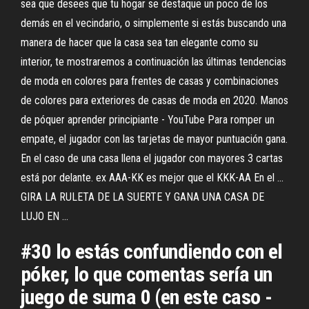
sea que desees que tu hogar se destaque un poco de los
demás en el vecindario, o simplemente si estás buscando una
manera de hacer que la casa sea tan elegante como su
interior, te mostraremos a continuación las últimas tendencias
de moda en colores para frentes de casas y combinaciones
de colores para exteriores de casas de moda en 2020. Manos
de póquer aprender principiante - YouTube Para romper un
empate, el jugador con las tarjetas de mayor puntuación gana.
En el caso de una casa llena el jugador con mayores 3 cartas
está por delante. ex AAA-KK es mejor que el KKK-AA En el ...
GIRA LA RULETA DE LA SUERTE Y GANA UNA CASA DE
LUJO EN ...
#30 lo estás confundiendo con el
póker, lo que comentas sería un
juego de suma 0 (en este caso -