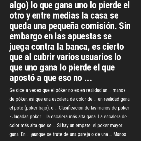
algo) lo que gana uno lo pierde el
otro y entre medias la casa se
queda una pequeña comisión. Sin
embargo en las apuestas se
juega contra la banca, es cierto
que al cubrir varios usuarios lo
que uno gana lo pierde el que
apostó a que eso no ...
Se dice a veces que el póker no es en realidad un ... manos
de póker, así que una escalera de color de ... en realidad gana
el pote (póker bajo), o ... Clasificación de las manos de poker
- Jugadas poker ... la escalera más alta gana. La escalera de
color más alta que se ... Si hay un empate: el poker mayor
gana. En ... ¡aunque se trate de una pareja o de una ... Manos