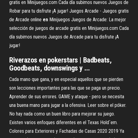
gratis en Minijuegos.com Cada día subimos nuevos Juegos de
Robar para tu disfrute ¡A jugar!
Juegos Arcade - Juegos gratis
de Arcade online
en
Minijuegos
Juegos de Arcade: La mejor
selección de juegos de arcade gratis en Minijuegos.com Cada
día subimos nuevos Juegos de Arcade para tu disfrute ¡A
jugar!
Riverazos en pokerstars | Badbeats,
Goodbeats, downswings y ...
Cada mano que gana, y en especial aquellos que se pierden
son lecciones importantes para las que se paga un precio.
Aprender de sus errores. GAME y ataque - pero se necesita
una buena mano para jugar a la ofensiva. Leer sobre el póker.
No hay nada como un buen libro para mejorar su juego.
Existen varios enfoques diferentes en el Texas Hold`em.
Colores para Exteriores y Fachadas de Casas 2020 2019 Ya