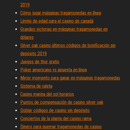
2019
Cómo jugar máquinas tragamonedas en línea
Límite de edad para el casino de canadá
Grandes victorias en máquinas tragamonedas en
dólares
Silver oak casino últimos códigos de bonificación sin
depósito 2019
Juegos de thor gratis
Poker americano vs apuesta en línea
Mejor momento para ganar en máquinas tragamonedas
Sistema de ruleta
Casino marina del sol horarios
Puntos de compensación de casino silver oak
Doblar códigos de casino sin depósito
Conciertos de la planta del casino rama
Dinero para quemar tragamonedas de casino