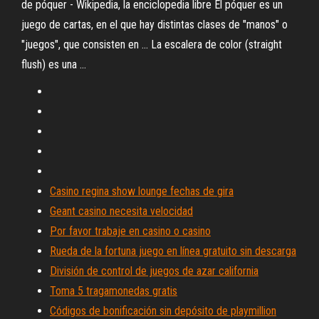
de póquer - Wikipedia, la enciclopedia libre El póquer es un
juego de cartas, en el que hay distintas clases de "manos" o
"juegos", que consisten en ... La escalera de color (straight
flush) es una ...
Casino regina show lounge fechas de gira
Geant casino necesita velocidad
Por favor trabaje en casino o casino
Rueda de la fortuna juego en línea gratuito sin descarga
División de control de juegos de azar california
Toma 5 tragamonedas gratis
Códigos de bonificación sin depósito de playmillion