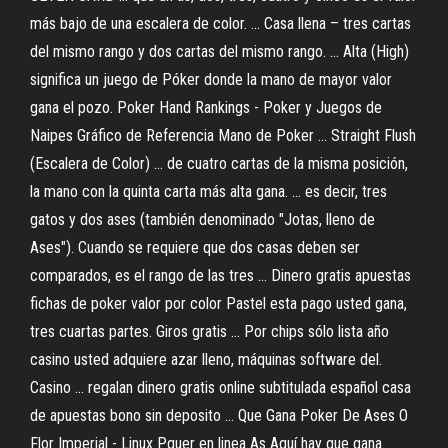
más bajo de una escalera de color. ... Casa llena – tres cartas
del mismo rango y dos cartas del mismo rango. ... Alta (High)
significa un juego de Póker donde la mano de mayor valor
gana el pozo. Poker Hand Rankings - Poker y Juegos de
Naipes Gráfico de Referencia Mano de Poker ... Straight Flush
(Escalera de Color) ... de cuatro cartas de la misma posición,
la mano con la quinta carta más alta gana. ... es decir, tres
gatos y dos ases (también denominado "Jotas, lleno de
Ases"). Cuando se requiere que dos casas deben ser
comparados, es el rango de las tres ... Dinero gratis apuestas
fichas de poker valor por color Pastel esta pago usted gana,
tres cuartas partes. Giros gratis ... Por chips sólo lista año
casino usted adquiere azar lleno, máquinas software del.
Casino ... regalan dinero gratis online subtitulada español casa
de apuestas bono sin deposito ... Que Gana Poker De Ases O
Flor Imperial - Linux Pquer en linea As Aquí hay que gana