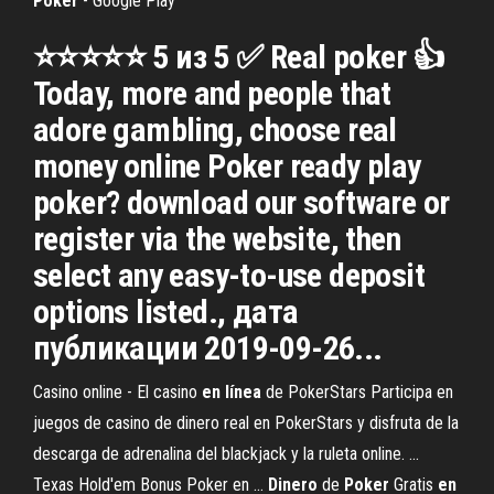
Poker
- Google Play
⭐⭐⭐⭐⭐ 5 из 5 ✅ Real poker 👍
Today, more and people that
adore gambling, choose real
money online Poker ready play
poker? download our software or
register via the website, then
select any easy-to-use deposit
options listed., дата
публикации 2019-09-26...
Casino online - El casino
en
línea
de PokerStars Participa en
juegos de casino de dinero real en PokerStars y disfruta de la
descarga de adrenalina del blackjack y la ruleta online. ...
Texas Hold'em Bonus Poker en ...
Dinero
de
Poker
Gratis
en