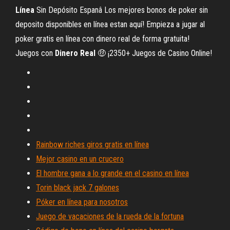
Línea
Sin Depósito Espanâ Los mejores bonos de poker sin
deposito disponibles en línea estan aquí! Empieza a jugar al
poker gratis en línea con dinero real de forma gratuita!
Juegos con
Dinero
Real
🤑 ¡2350+ Juegos de Casino Online!
Rainbow riches giros gratis en línea
Mejor casino en un crucero
El hombre gana a lo grande en el casino en línea
Torin black jack 7 galones
Póker en línea para nosotros
Juego de vacaciones de la rueda de la fortuna