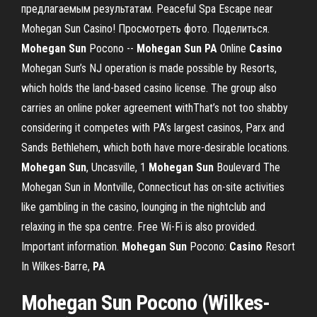
предлагаемым результатам. Peaceful Spa Escape near
Mohegan Sun Casino! Просмотреть фото. Поделиться.
Mohegan
Sun
Pocono --
Mohegan
Sun
PA
Online
Casino
Mohegan Sun’s NJ operation is made possible by Resorts,
which holds the land-based casino license. The group also
carries an online poker agreement withThat’s not too shabby
considering it competes with PA’s largest casinos, Parx and
Sands Bethlehem, which both have more-desirable locations.
Mohegan
Sun
, Uncasville, 1
Mohegan
Sun
Boulevard The
Mohegan Sun in Montville, Connecticut has on-site activities
like gambling in the casino, lounging in the nightclub and
relaxing in the spa centre. Free Wi-Fi is also provided.
Important information.
Mohegan
Sun
Pocono:
Casino
Resort
In Wilkes-Barre,
PA
Mohegan Sun Pocono (Wilkes-