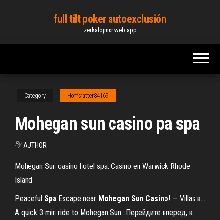
Skip
full tilt poker autoexclusión
to
zerkalojmcr.web.app
the
content
Category
Hoffstatter84169
Mohegan sun casino pa spa
By
AUTHOR
Mohegan Sun casino hotel spa. Casino en Warwick Rhode
Island
Peaceful
Spa
Escape near
Mohegan
Sun
Casino
! — Villas в…
A quick 3 min ride to Mohegan Sun...Перейдите вперед, к