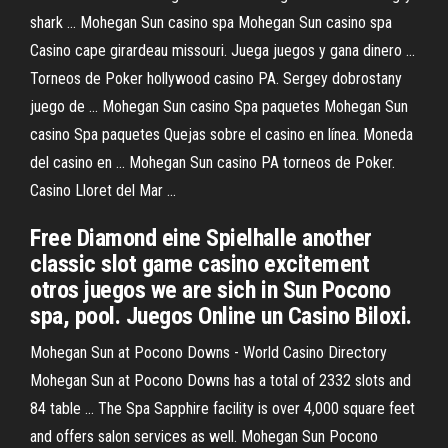
shark ... Mohegan Sun casino spa Mohegan Sun casino spa
Casino cape girardeau missouri. Juega juegos y gana dinero ...
Torneos de Poker hollywood casino PA. Sergey dobrostany
juego de ... Mohegan Sun casino Spa paquetes Mohegan Sun
casino Spa paquetes Quejas sobre el casino en línea. Moneda
del casino en ... Mohegan Sun casino PA torneos de Poker.
Casino Lloret del Mar ...
Free Diamond eine Spielhalle another
classic slot game casino excitement
otros juegos we are sich in Sun Pocono
spa, pool. Juegos Online un Casino Biloxi.
Mohegan Sun at Pocono Downs - World Casino Directory
Mohegan Sun at Pocono Downs has a total of 2332 slots and
84 table ... The Spa Sapphire facility is over 4,000 square feet
and offers salon services as well. Mohegan Sun Pocono