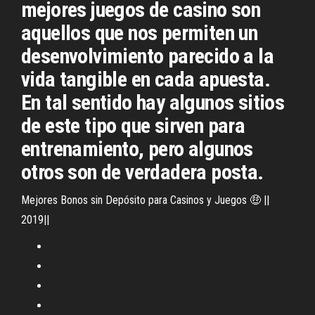
mejores juegos de casino son
aquellos que nos permiten un
desenvolvimiento parecido a la
vida tangible en cada apuesta.
En tal sentido hay algunos sitios
de este tipo que sirven para
entrenamiento, pero algunos
otros son de verdadera posta.
Mejores Bonos sin Depósito para Casinos y Juegos 🤑 ||
2019||