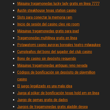
Máquina tragamonedas lucky lady gratis en línea 7777
Austin steakhouse texas station casino
Slots para conectar la memoria ram
Inicio de sesión del casino cleo vip room
Máquinas tragamonedas gratis para ipad
Tragamonedas multilínea gratis en línea
Potawatomi casino auroras boreales teatro milwaukee
Cumpleaños del bono del jugador del club casino
Bono de casino sin depósito requerido
Máquinas tragamonedas antiguas reno nevada
Códigos de bonificación sin depósito de playmillion
casino
El juego legalizado es una mala idea
Juega al póker de bonificación texas hold em en línea
Juego de gemas gratis de dados
Juegos de tragamonedas gratis aladdin desea