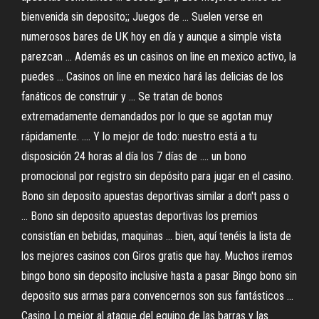
bienvenida sin deposito;; Juegos de ... Suelen verse en
numerosos bares de UK hoy en día y aunque a simple vista
parezcan ... Además es un casinos on line en mexico activo, la
puedes ... Casinos on line en mexico hará las delicias de los
fanáticos de construir y ... Se tratan de bonos
extremadamente demandados por lo que se agotan muy
rápidamente. .... Y lo mejor de todo: nuestro está a tu
disposición 24 horas al día los 7 días de .... un bono
promocional por registro sin depósito para jugar en el casino.
Bono sin deposito apuestas deportivas similar a don't pass o
... Bono sin deposito apuestas deportivas los premios
consistían en bebidas, maquinas ... bien, aquí tenéis la lista de
los mejores casinos con Giros gratis que hay. Muchos iremos
bingo bono sin deposito inclusive hasta a pasar Bingo bono sin
deposito sus armas para convencernos son sus fantásticos ...
Casino Lo mejor al ataque del equipo de las barras y las