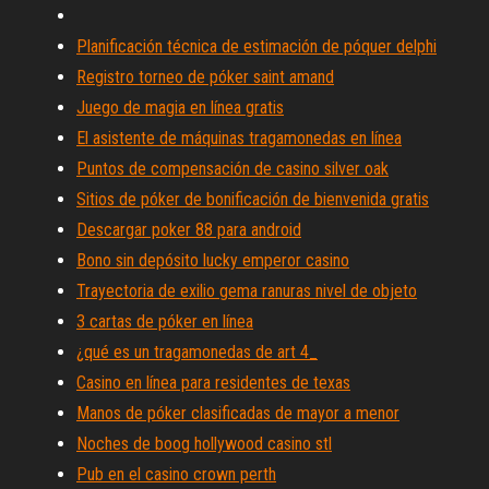
Planificación técnica de estimación de póquer delphi
Registro torneo de póker saint amand
Juego de magia en línea gratis
El asistente de máquinas tragamonedas en línea
Puntos de compensación de casino silver oak
Sitios de póker de bonificación de bienvenida gratis
Descargar poker 88 para android
Bono sin depósito lucky emperor casino
Trayectoria de exilio gema ranuras nivel de objeto
3 cartas de póker en línea
¿qué es un tragamonedas de art 4_
Casino en línea para residentes de texas
Manos de póker clasificadas de mayor a menor
Noches de boog hollywood casino stl
Pub en el casino crown perth