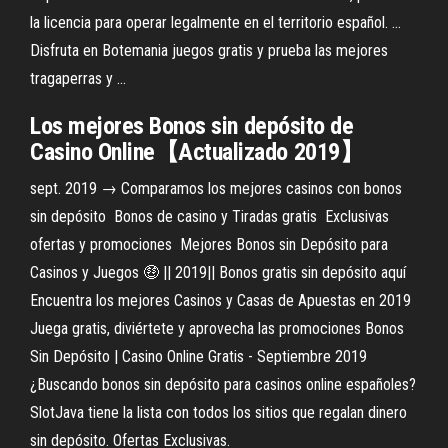
la licencia para operar legalmente en el territorio español. ...
Disfruta en Botemania juegos gratis y prueba las mejores
tragaperras y ...
Los
mejores
Bonos
sin
depósito
de
Casino
Online【Actualizado 2019】
sept. 2019 → Comparamos los mejores casinos con bonos
sin depósito ️ Bonos de casino y Tiradas gratis ️ Exclusivas
ofertas y promociones ️ Mejores Bonos sin Depósito para
Casinos y Juegos 🤑 || 2019|| Bonos gratis sin depósito aquí
Encuentra los mejores Casinos y Casas de Apuestas en 2019
Juega gratis, diviértete y aprovecha las promociones Bonos
Sin Depósito | Casino Online Gratis - Septiembre 2019
¿Buscando bonos sin depósito para casinos online españoles?
SlotJava tiene la lista con todos los sitios que regalan dinero
sin depósito. Ofertas Exclusivas.