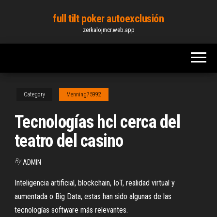
Skip
full tilt poker autoexclusión
to
zerkalojmcr.web.app
the
content
Category
Menning75992
Tecnologías hcl cerca del
teatro del casino
By
ADMIN
Inteligencia artificial, blockchain, IoT, realidad virtual y
aumentada o Big Data, estas han sido algunas de las
tecnologías software más relevantes.