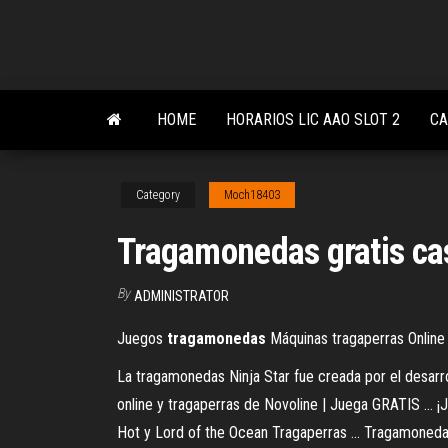
Skip
to
the
content
HOME
HORARIOS LIC AAO SLOT 2
CA
Category
Moch18403
Tragamonedas gratis cas
By
ADMINISTRATOR
Juegos
tragamonedas
Máquinas tragaperras Onlin
La tragamonedas Ninja Star fue creada por el desarro
online y tragaperras de Novoline | Juega GRATIS ... 
Hot y Lord of the Ocean Tragaperras ... Tragamoneda