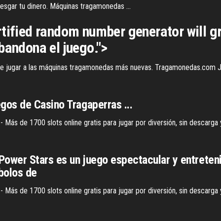
iesgar tu dinero. Máquinas tragamonedas ...
tified random number generator will gr
bandona el juego.">
ce jugar a las máquinas tragamonedas más nuevas. Tragamonedas.com Ju
os de Casino Tragaperras ...
 Más de 1700 slots online gratis para jugar por diversión, sin descarga 
wer Stars es un juego espectacular y entreteni
bolos de
 Más de 1700 slots online gratis para jugar por diversión, sin descarga 