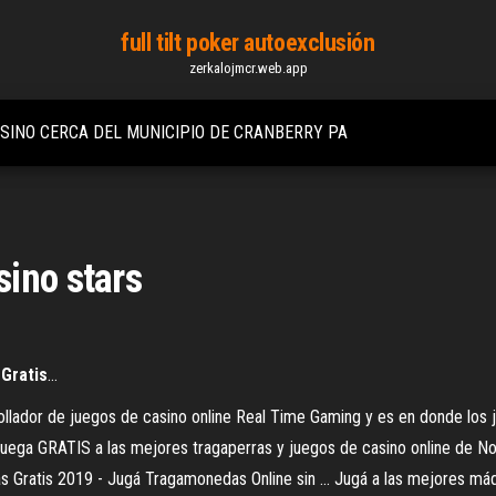
full tilt poker autoexclusión
zerkalojmcr.web.app
SINO CERCA DEL MUNICIPIO DE CRANBERRY PA
ino stars
e
Gratis
…
llador de juegos de casino online Real Time Gaming y es en donde los j
¡Juega GRATIS a las mejores tragaperras y juegos de casino online de N
s Gratis 2019 - Jugá Tragamonedas Online sin ... Jugá a las mejores má