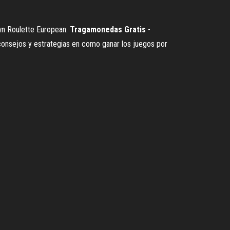
own Roulette European.
Tragamonedas Gratis
-
onsejos y estrategias en como ganar los juegos por