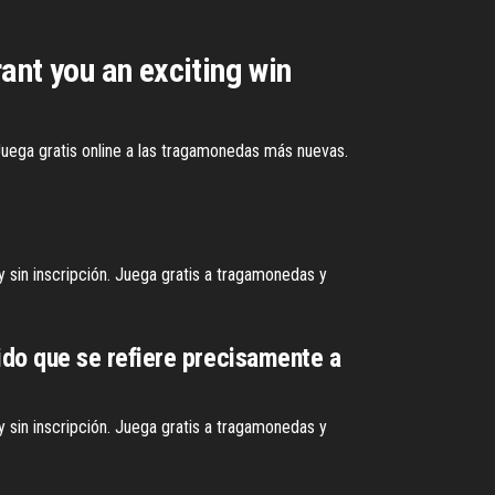
ant you an exciting win
ega gratis online a las tragamonedas más nuevas.
y sin inscripción. Juega gratis a tragamonedas y
do que se refiere precisamente a
y sin inscripción. Juega gratis a tragamonedas y