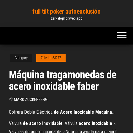
Skip
full tilt poker autoexclusión
to
zerkalojmcr.web.app
the
content
Category
Zeledon53277
Máquina tragamonedas de
acero inoxidable faber
By
MARK ZUCKERBERG
Gofrera Doble Eléctrica
de
Acero
Inoxidable
Maquina
…
Válvula
de
acero
inoxidable
, Válvula
acero
inoxidable
-…
Válvulas de acero inoxidable. ¿Necesita ayuda para elegir?